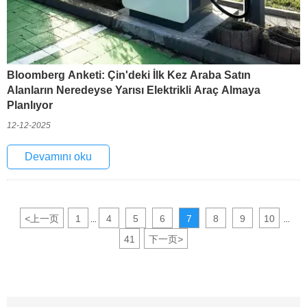
Bloomberg Anketi: Çin'deki İlk Kez Araba Satın
Alanların Neredeyse Yarısı Elektrikli Araç Almaya
Planlıyor
12-12-2025
Devamını oku
<
上一页
1
4
5
6
7
8
9
10
...
...
41
下一页
>