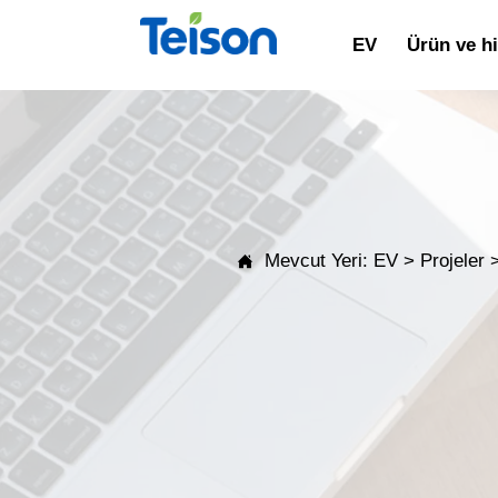
EV
Ürün ve h
Mevcut Yeri:
EV
>
Projeler
