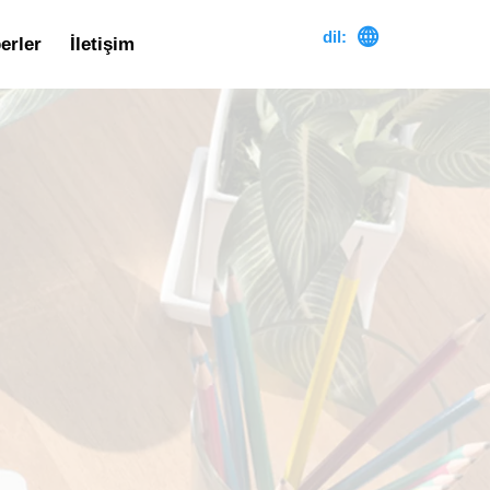

dil:
erler
İletişim