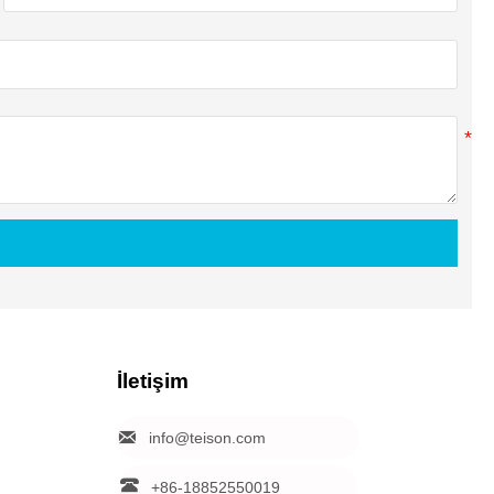
İletişim

info@teison.com

+86-18852550019