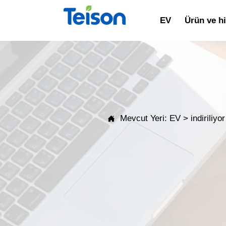
EV
Ürün ve h
Mevcut Yeri:
EV
>
indiriliyor
