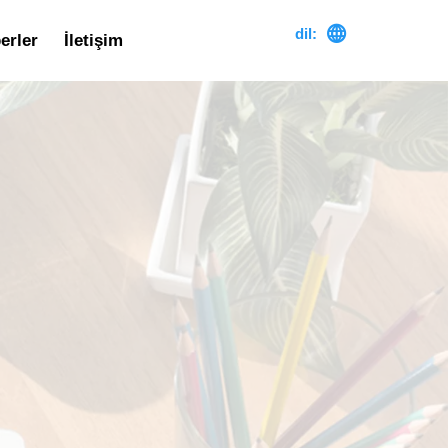

dil:
erler
İletişim