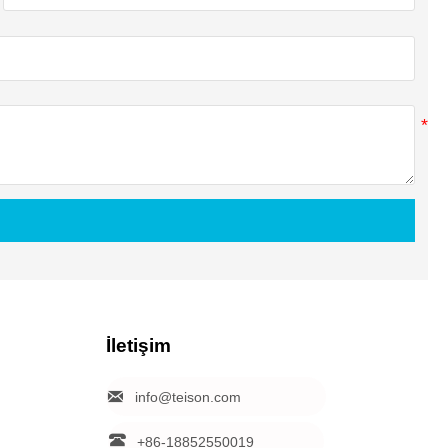
İletişim

info@teison.com

+86-18852550019