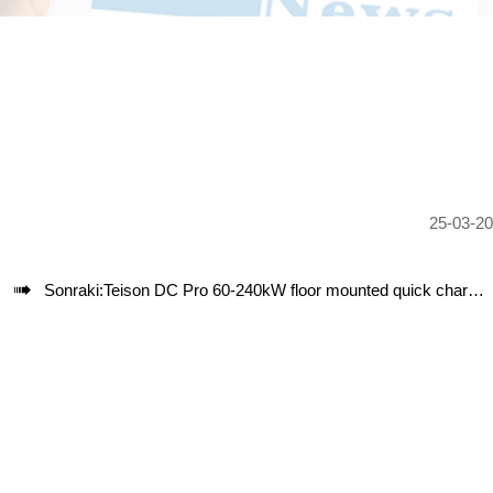
25-03-2

Sonraki:
Teison DC Pro 60-240kW floor mounted quick charging station