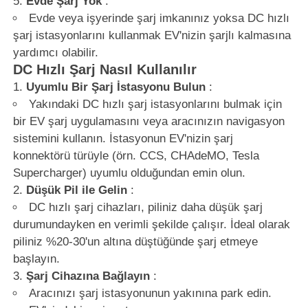
Evde Şarj Yok
:
Evde veya işyerinde şarj imkanınız yoksa DC hızlı
şarj istasyonlarını kullanmak EV'nizin şarjlı kalmasına
yardımcı olabilir.
DC Hızlı Şarj Nasıl Kullanılır
Uyumlu Bir Şarj İstasyonu Bulun
:
Yakındaki DC hızlı şarj istasyonlarını bulmak için
bir EV şarj uygulamasını veya aracınızın navigasyon
sistemini kullanın. İstasyonun EV'nizin şarj
konnektörü türüyle (örn. CCS, CHAdeMO, Tesla
Supercharger) uyumlu olduğundan emin olun.
Düşük Pil ile Gelin
:
DC hızlı şarj cihazları, piliniz daha düşük şarj
durumundayken en verimli şekilde çalışır. İdeal olarak
piliniz %20-30'un altına düştüğünde şarj etmeye
başlayın.
Şarj Cihazına Bağlayın
:
Aracınızı şarj istasyonunun yakınına park edin.