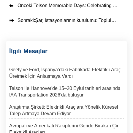

Önceki:
Teison Memorable Days: Celebrating Innovation and Friendship

Sonraki:
Şarj istasyonlarının kurulumu: Topluluğunuz için hiçbir maliyeti yoktur
İlgili Mesajlar
Geely ve Ford, İspanya’daki Fabrikada Elektrikli Araç
Üretmek İçin Anlaşmaya Vardı
Teison ile Hannover'de 15–20 Eylül tarihleri arasında
IAA Transportation 2026'da buluşun
Araştırma Şirketi: Elektrikli Araçlara Yönelik Küresel
Talep Artmaya Devam Ediyor
Avrupalı ve Amerikalı Rakiplerini Geride Bırakan Çin
Elektrikli Araçları