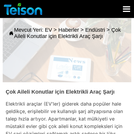

Mevcut Yeri:
EV
>
Haberler
>
Endüstri
>
Çok

Aileli Konutlar için Elektrikli Araç Şarjı
Çok Aileli Konutlar için Elektrikli Araç Şarjı
Elektrikli araçlar (EV'ler) giderek daha popüler hale
geldikçe, erişilebilir ve kullanışlı şarj altyapısına olan
talep hızla artıyor. Apartmanlar, kat mülkiyeti ve
müstakil evler gibi çok aileli konut kompleksleri için
EV şarj çözümleri sağlamak artık sadece bir lüks