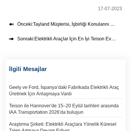
17-07-2023

Önceki:
Tayland Müşterisi, İşbirliği Konularını Ziyaret Etmek ve Görüşmek İçin Şirketimize Geldi

Sonraki:
Elektrikli Araçlar İçin En İyi Teison Ev EV Şarj Cihazı
İlgili Mesajlar
Geely ve Ford, İspanya’daki Fabrikada Elektrikli Araç
Üretmek İçin Anlaşmaya Vardı
Teison ile Hannover'de 15–20 Eylül tarihleri arasında
IAA Transportation 2026'da buluşun
Araştırma Şirketi: Elektrikli Araçlara Yönelik Küresel
Talep Artmaya Devam Ediyor