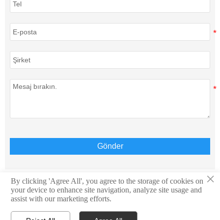
Gönder
×
By clicking 'Agree All', you agree to the storage of cookies on
your device to enhance site navigation, analyze site usage and
Telif Hakkı © Teison Energy Technology Co.,Ltd. Tüm
assist with our marketing efforts.
Hakları Saklıdır.