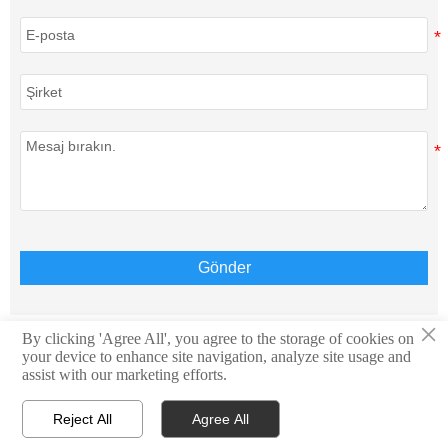
Gönder
×
By clicking 'Agree All', you agree to the storage of cookies on
your device to enhance site navigation, analyze site usage and
Telif Hakkı © Teison Energy Technology Co.,Ltd. Tüm
assist with our marketing efforts.
Hakları Saklıdır.
Reject All
Agree All



